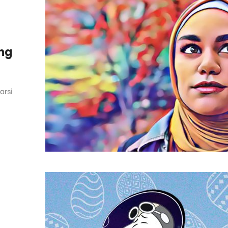
ng
arsi