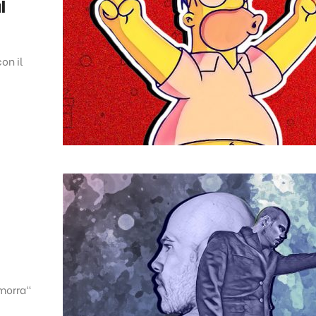
l
on il
omorra"