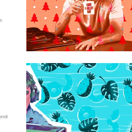
e.
andi