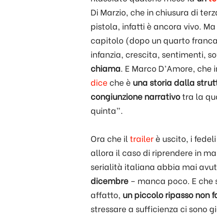
Di Marzio, che in chiusura di te
pistola, infatti è ancora vivo. Ma
capitolo (dopo un quarto franca
infanzia, crescita, sentimenti, 
chiama
. E Marco D’Amore, che i
dice
che è
una storia dalla stru
congiunzione narrativo
tra la qu
quinta”.
Ora che il
trailer
è uscito, i fedel
allora il caso di riprendere in 
serialità italiana abbia mai avut
dicembre
– manca poco. E che s
affatto,
un piccolo ripasso non 
stressare a sufficienza ci sono gi