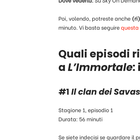
Dove vederla:
Su Sky On Demand
Poi, volendo, potreste anche
(ri
minuto. Vi basta seguire
questa
Quali episodi r
a
L’Immortale
:
#1
Il clan dei Sava
Stagione 1, episodio 1
Durata: 56 minuti
Se siete indecisi se guardare il p