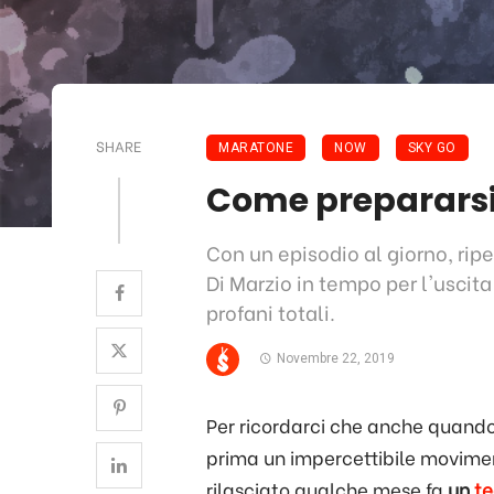
SHARE
MARATONE
NOW
SKY GO
Come prepararsi
Con un episodio al giorno, ripe
Di Marzio in tempo per l'uscita
profani totali.
Novembre 22, 2019
Per ricordarci che anche quand
prima un impercettibile moviment
rilasciato qualche mese fa
un
te