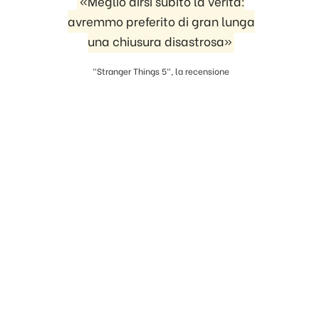
«Meglio dirsi subito la verità:
avremmo preferito di gran lunga
e
una chiusura disastrosa»
"Stranger Things 5", la recensione