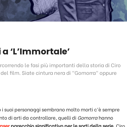
 a ‘L’Immortale’
rcorrendo le fasi più importanti della storia di Ciro
 del film. Siate cintura nera di "Gomorra" oppure
o i suoi personaggi sembrano molto morti c’è sempre
o di arti da controllare, quelli di
Gomorra
hanno
aser
parecchio significativo per le sorti della serie
. Ciro