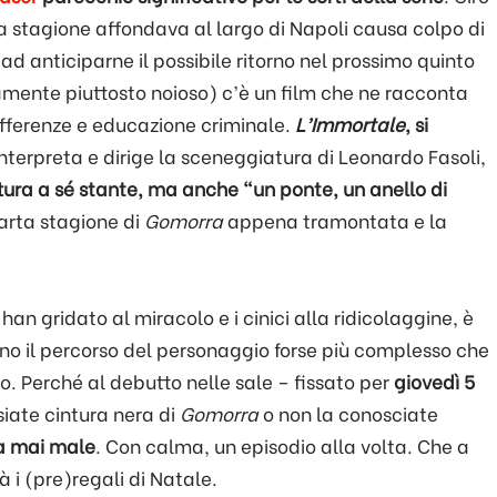
rza stagione affondava al largo di Napoli causa colpo di
 ad anticiparne il possibile ritorno nel prossimo quinto
mente piuttosto noioso) c’è un film che ne racconta
sofferenze e educazione criminale.
L’Immortale
, si
nterpreta e dirige la sceneggiatura di Leonardo Fasoli,
ttura a sé stante, ma anche “un ponte, un anello di
arta stagione di
Gomorra
appena tramontata e la
i han gridato al miracolo e i cinici alla ridicolaggine, è
mano il percorso del personaggio forse più complesso che
o. Perché al debutto nelle sale – fissato per
giovedì 5
iate cintura nera di
Gomorra
o non la conosciate
fa mai male
. Con calma, un episodio alla volta. Che a
à i (pre)regali di Natale.