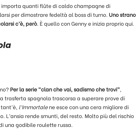
on importa quanti flûte di caldo champagne di
si per dimostrare fedeltà al boss di turno.
Uno strano
olarsi c’è, però
. È quello con Genny e inizia proprio qui.
ola
amo?
Per la serie “clan che vai, sadismo che trovi”
,
ta trasferta spagnola trascorsa a superare prove di
 tant’è,
l’Immortale
ne esce con una cera migliore di
o. L’ansia rende smunti, del resto. Molto più del rischio
i una godibile roulette russa.