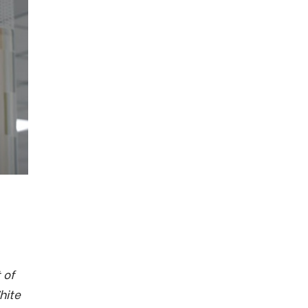
 of
hite