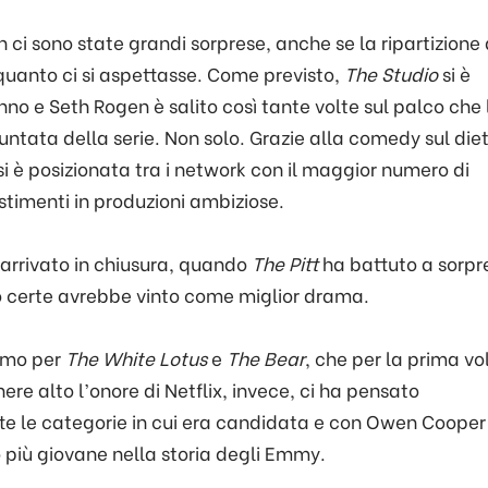
 ci sono state grandi sorprese, anche se la ripartizione 
 quanto ci si aspettasse. Come previsto,
The Studio
si è
nno e Seth Rogen è salito così tante volte sul palco che 
ntata della serie. Non solo. Grazie alla comedy sul diet
i è posizionata tra i network con il maggior numero di
estimenti in produzioni ambiziose.
 arrivato in chiusura, quando
The Pitt
ha battuto a sorpr
no certe avrebbe vinto come miglior drama.
imo per
The White Lotus
e
The Bear
, che per la prima vo
re alto l’onore di Netflix, invece, ci ha pensato
utte le categorie in cui era candidata e con Owen Cooper
 più giovane nella storia degli Emmy.