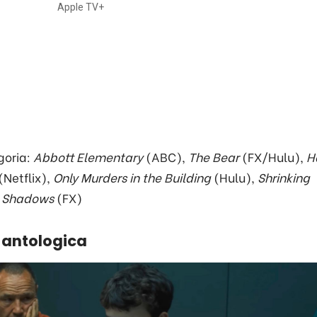
Apple TV+
goria:
Abbott Elementary
(ABC),
The Bear
(FX/Hulu),
H
(Netflix),
Only
Murders in the Building
(Hulu),
Shrinking
e Shadows
(FX)
e antologica