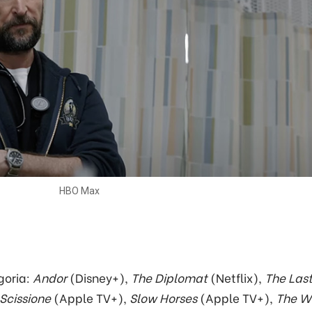
HBO Max
goria:
Andor
(Disney+),
The Diplomat
(Netflix),
The Last
Scissione
(Apple TV+),
Slow Horses
(Apple TV+),
The W