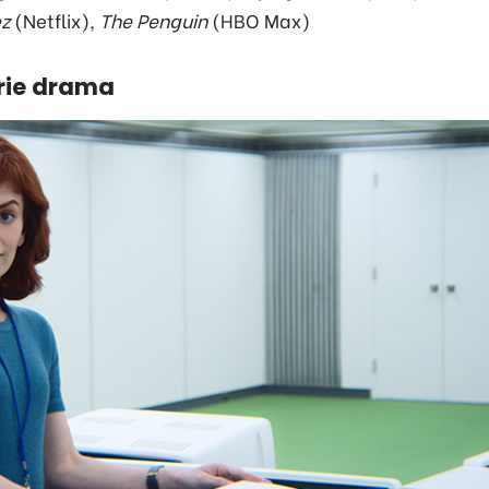
ez
(Netflix),
The Penguin
(HBO Max)
erie drama