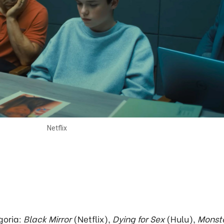
Netflix
goria:
Black Mirror
(Netflix),
Dying for Sex
(Hulu),
Monste