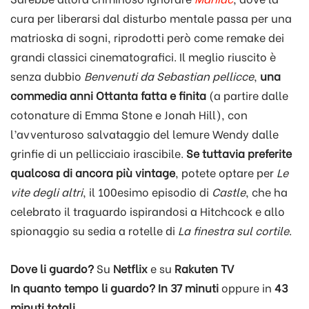
cura per liberarsi dal disturbo mentale passa per una
matrioska di sogni, riprodotti però come remake dei
grandi classici cinematografici. Il meglio riuscito è
senza dubbio
Benvenuti da Sebastian
pellicce
,
una
commedia anni Ottanta fatta e finita
(a partire dalle
cotonature di Emma Stone e Jonah Hill), con
l’avventuroso salvataggio del lemure Wendy dalle
grinfie di un pellicciaio irascibile.
Se tuttavia preferite
qualcosa di ancora più vintage
, potete optare per
Le
vite degli altri
, il 100esimo episodio di
Castle
, che ha
celebrato il traguardo ispirandosi a Hitchcock e allo
spionaggio su sedia a rotelle di
La finestra sul cortile
.
Dove li guardo?
Su
Netflix
e su
Rakuten TV
In quanto tempo li guardo? In 37 minuti
oppure in
43
minuti
totali