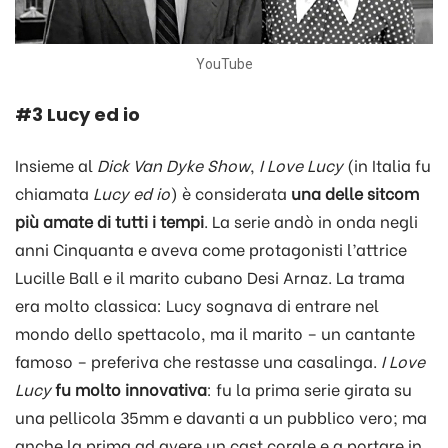
YouTube
#3 Lucy ed io
Insieme al
Dick Van Dyke Show
,
I Love Lucy
(in Italia fu
chiamata
Lucy ed io
) è considerata
una delle sitcom
più amate di tutti i tempi
. La serie andò in onda negli
anni Cinquanta e aveva come protagonisti l’attrice
Lucille Ball e il marito cubano Desi Arnaz. La trama
era molto classica: Lucy sognava di entrare nel
mondo dello spettacolo, ma il marito – un cantante
famoso – preferiva che restasse una casalinga.
I Love
Lucy
fu molto innovativa
: fu la prima serie girata su
una pellicola 35mm e davanti a un pubblico vero; ma
anche la prima ad avere un cast corale e a portare in