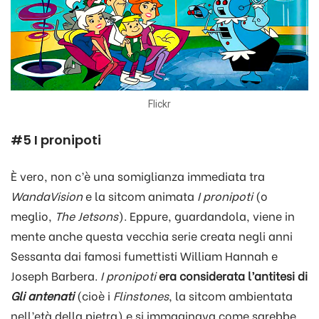
Flickr
#5 I pronipoti
È vero, non c’è una somiglianza immediata tra
WandaVision
e la sitcom animata
I pronipoti
(o
meglio,
The Jetsons
). Eppure, guardandola, viene in
mente anche questa vecchia serie creata negli anni
Sessanta dai famosi fumettisti William Hannah e
Joseph Barbera.
I pronipoti
era considerata l’antitesi di
Gli antenati
(cioè i
Flinstones
, la sitcom ambientata
nell’età della pietra) e si immaginava come sarebbe