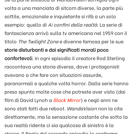
volta a una manciata di sitcom diverse, la parte più
sottile, emozionale e inquietante si rifà a un solo
esempio: quello di
Ai confini della realtà
. La serie di
fantascienza arrivò sulla tv americana nel 1959 con il
titolo
The Twilight Zone
e divenne famosa per le sue
storie disturbanti e dai significati morali poco
confortevoli
. In ogni episodio il creatore Rod Sterling
raccontava una storia diversa, dove i protagonisti
avevano a che fare con situazioni assurde,
paranormali e qualche volta horror. Dalla serie hanno
preso spunto molte cose che potreste aver visto (dai
film di David Lynch a
Black Mirror
) e negli anni ne
sono stati fatti due reboot.
WandaVision
non la cita
direttamente, ma la sensazione costante che sotto la
sua realtà ridente ci sia qualcosa di sinistro è la
stessa. Il finale del secondo episodio lo conferma