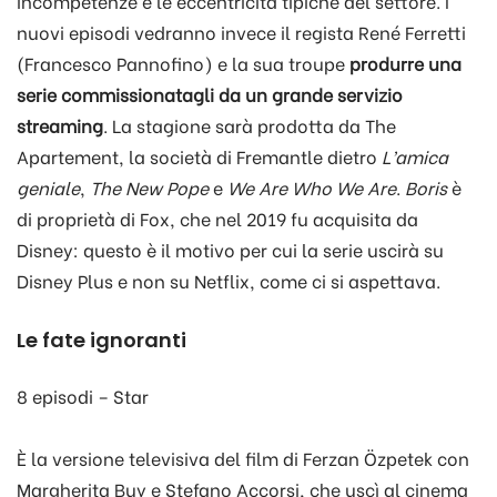
incompetenze e le eccentricità tipiche del settore. I
nuovi episodi vedranno invece il regista René Ferretti
(Francesco Pannofino) e la sua troupe
produrre una
serie commissionatagli da un grande servizio
streaming
. La stagione sarà prodotta da The
Apartement, la società di Fremantle dietro
L’amica
geniale
,
The New Pope
e
We Are Who We Are
.
Boris
è
di proprietà di Fox, che nel 2019 fu acquisita da
Disney: questo è il motivo per cui la serie uscirà su
Disney Plus e non su Netflix, come ci si aspettava.
Le fate ignoranti
8 episodi – Star
È la versione televisiva del film di Ferzan Özpetek con
Margherita Buy e Stefano Accorsi, che uscì al cinema