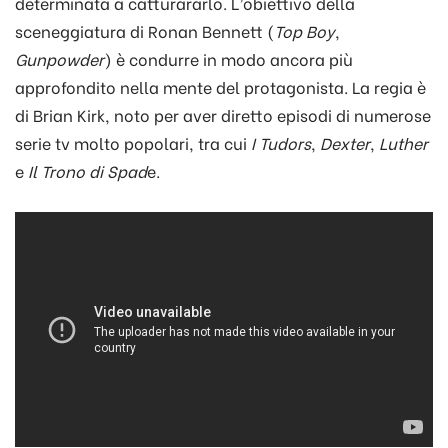
determinata a catturararlo. L’obiettivo della
sceneggiatura di Ronan Bennett (
Top Boy
,
Gunpowder
) è condurre in modo ancora più
approfondito nella mente del protagonista. La regia è
di Brian Kirk, noto per aver diretto episodi di numerose
serie tv molto popolari, tra cui
I Tudors
,
Dexter
,
Luther
e
Il Trono di Spad
e.