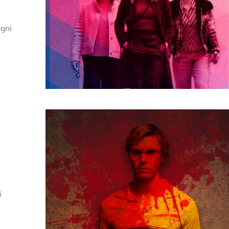
ogni
i