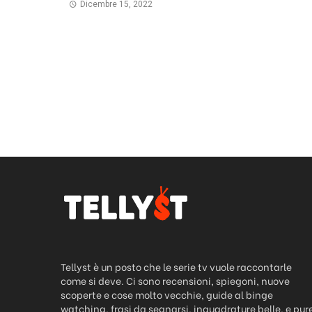
Dicembre 15, 2022
Tellyst è un posto che le serie tv vuole raccontarle
come si deve. Ci sono recensioni, spiegoni, nuove
scoperte e cose molto vecchie, guide al binge
watching, frasi da segnarsi, inquadrature belle, e pur