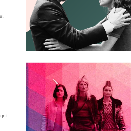
el
l
ogni