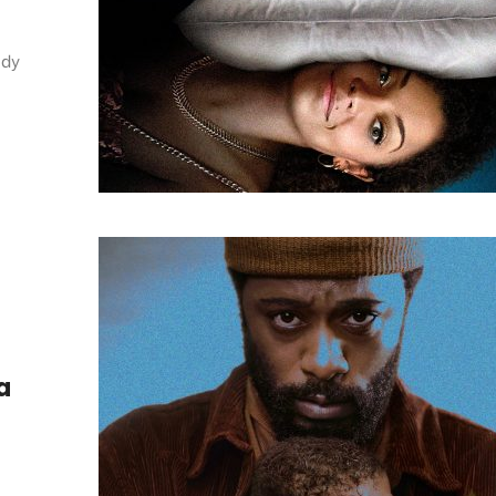
edy
a