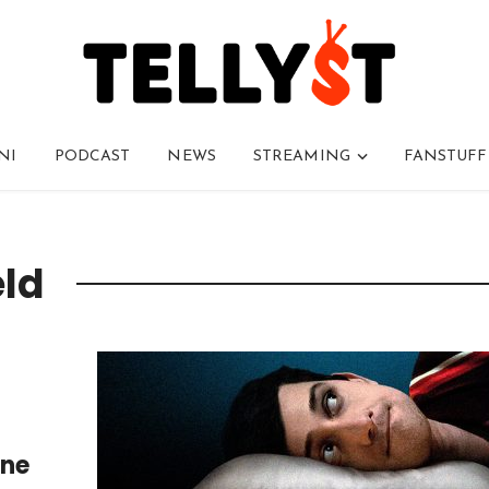
NI
PODCAST
NEWS
STREAMING
FANSTUFF
eld
rne