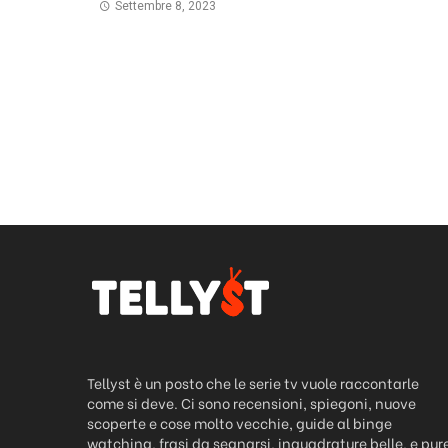
Settembre 8, 2023
Tellyst è un posto che le serie tv vuole raccontarle
come si deve. Ci sono recensioni, spiegoni, nuove
scoperte e cose molto vecchie, guide al binge
watching, frasi da segnarsi, inquadrature belle, e pur