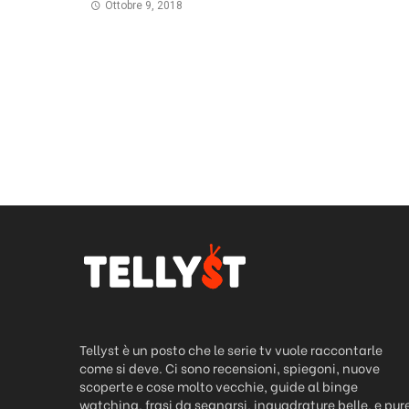
Ottobre 9, 2018
Tellyst è un posto che le serie tv vuole raccontarle
come si deve. Ci sono recensioni, spiegoni, nuove
scoperte e cose molto vecchie, guide al binge
watching, frasi da segnarsi, inquadrature belle, e pur