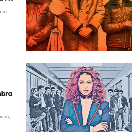
turo
mbra
cano,