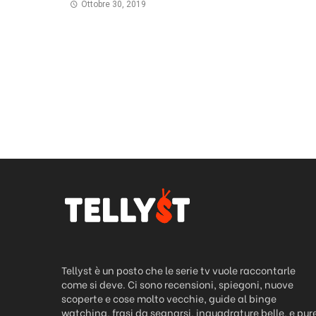
Ottobre 30, 2019
Tellyst è un posto che le serie tv vuole raccontarle
come si deve. Ci sono recensioni, spiegoni, nuove
scoperte e cose molto vecchie, guide al binge
watching, frasi da segnarsi, inquadrature belle, e pur