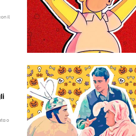
on il
li
ata o