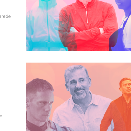
'erede
me