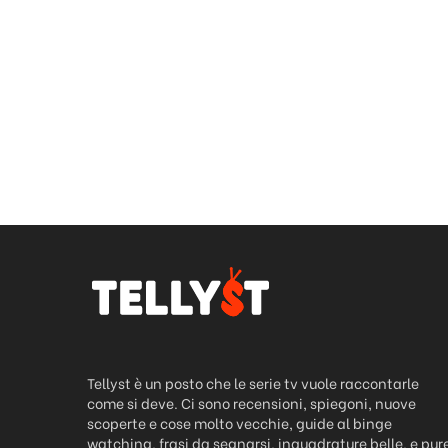
Tellyst è un posto che le serie tv vuole raccontarle
come si deve. Ci sono recensioni, spiegoni, nuove
scoperte e cose molto vecchie, guide al binge
watching, frasi da segnarsi, inquadrature belle, e pur