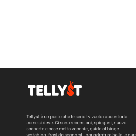
Tellyst è un posto che le serie tv vuole raccontarle
come si deve. Ci sono recensioni, spiegoni, nuove
scoperte e cose molto vecchie, guide al binge
watching, frasi da segnarsi, inquadrature belle, e pur