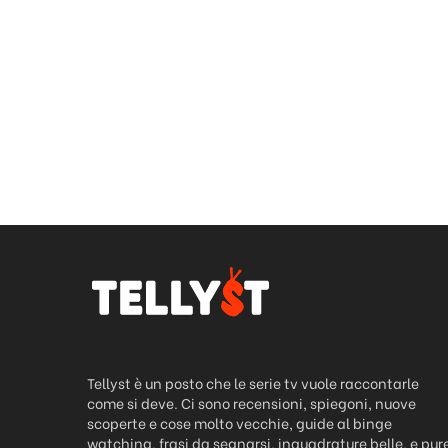
Tellyst è un posto che le serie tv vuole raccontarle
come si deve. Ci sono recensioni, spiegoni, nuove
scoperte e cose molto vecchie, guide al binge
watching, frasi da segnarsi, inquadrature belle, e pur