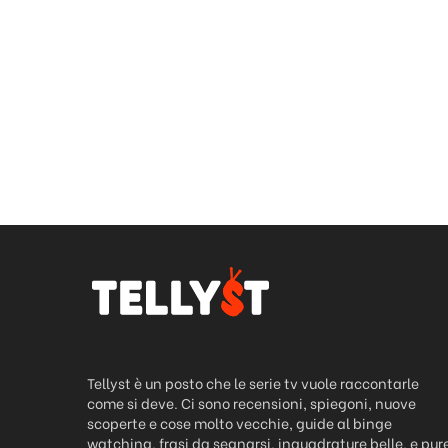
Tellyst è un posto che le serie tv vuole raccontarle
come si deve. Ci sono recensioni, spiegoni, nuove
scoperte e cose molto vecchie, guide al binge
watching, frasi da segnarsi, inquadrature belle, e pur