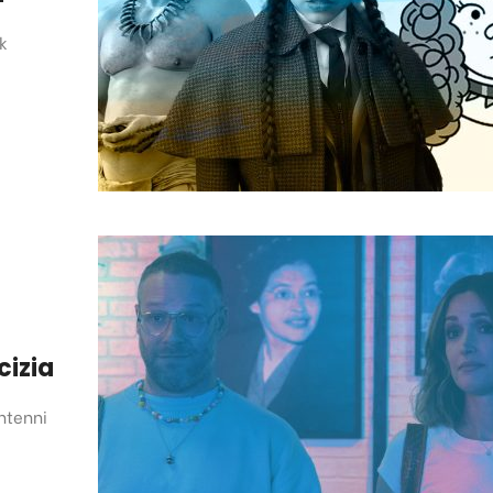
ck
cizia
ntenni