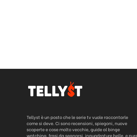
Tellyst è un posto che le serie tv vuole raccontarle
come si deve. Ci sono recensioni, spiegoni, nuove
scoperte e cose molto vecchie, guide al binge
watching, frasi da segnarsi, inquadrature belle, e pur