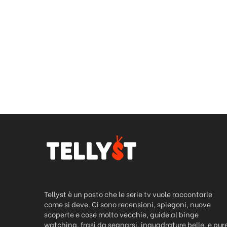
Tellyst è un posto che le serie tv vuole raccontarle
come si deve. Ci sono recensioni, spiegoni, nuove
scoperte e cose molto vecchie, guide al binge
watching, frasi da segnarsi, inquadrature belle, e pur