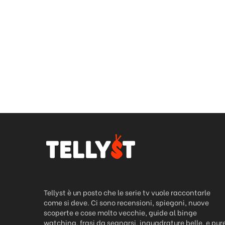
Tellyst è un posto che le serie tv vuole raccontarle
come si deve. Ci sono recensioni, spiegoni, nuove
scoperte e cose molto vecchie, guide al binge
watching, frasi da segnarsi, inquadrature belle, e pur