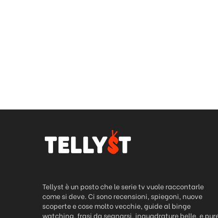
Tellyst è un posto che le serie tv vuole raccontarle
come si deve. Ci sono recensioni, spiegoni, nuove
scoperte e cose molto vecchie, guide al binge
watching, frasi da segnarsi, inquadrature belle, e pur