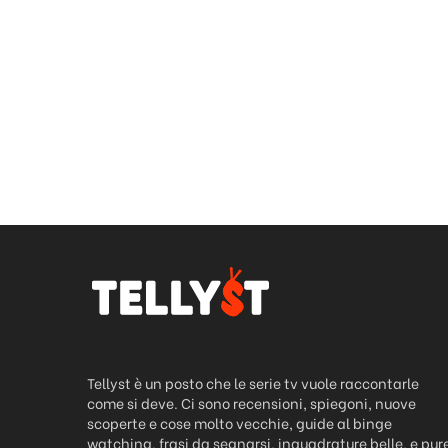
Tellyst è un posto che le serie tv vuole raccontarle
come si deve. Ci sono recensioni, spiegoni, nuove
scoperte e cose molto vecchie, guide al binge
watching, frasi da segnarsi, inquadrature belle, e pur