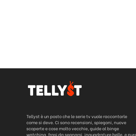
Tellyst è un posto che le serie tv vuole raccontarle
come si deve. Ci sono recensioni, spiegoni, nuove
scoperte e cose molto vecchie, guide al binge
watching, frasi da segnarsi, inquadrature belle, e pur