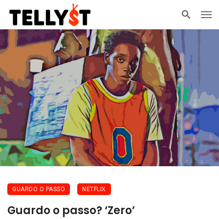
GUARDO O PASSO
NETFLIX
Guardo o passo? ‘Zero’