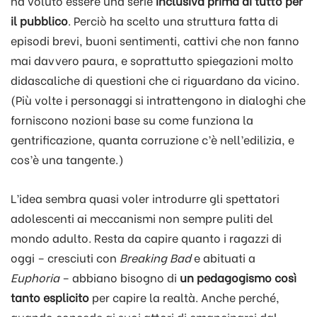
ha voluto essere una serie
inclusiva prima di tutto per
il pubblico
. Perciò ha scelto una struttura fatta di
episodi brevi, buoni sentimenti, cattivi che non fanno
mai davvero paura, e soprattutto spiegazioni molto
didascaliche di questioni che ci riguardano da vicino.
(Più volte i personaggi si intrattengono in dialoghi che
forniscono nozioni base su come funziona la
gentrificazione, quanta corruzione c’è nell’edilizia, e
cos’è una tangente.)
L’idea sembra quasi voler introdurre gli spettatori
adolescenti ai meccanismi non sempre puliti del
mondo adulto. Resta da capire quanto i ragazzi di
oggi – cresciuti con
Breaking Bad
e abituati a
Euphoria
– abbiano bisogno di
un pedagogismo così
tanto esplicito
per capire la realtà. Anche perché,
quando concede ai suoi attori di emanciparsi dal