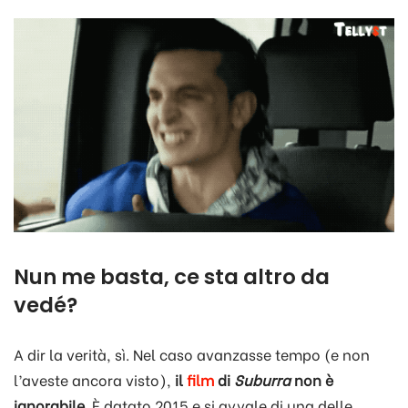
Nun me basta, ce sta altro da
vedé?
A dir la verità, sì. Nel caso avanzasse tempo (e non
l’aveste ancora visto),
il
film
di
Suburra
non è
ignorabile
. È datato 2015 e si avvale di una delle