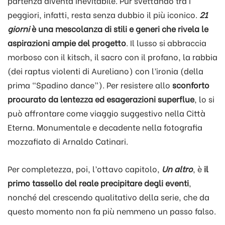
partenza diventa inevitabile. Pur svettando tra i
peggiori, infatti, resta senza dubbio il più iconico.
21
giorni
è una mescolanza di stili e generi che rivela le
aspirazioni ampie del progetto
. Il lusso si abbraccia
morboso con il kitsch, il sacro con il profano, la rabbia
(dei raptus violenti di Aureliano) con l’ironia (della
prima “Spadino dance”). Per resistere allo
sconforto
procurato da lentezza ed esagerazioni superflue
, lo si
può affrontare come viaggio suggestivo nella Città
Eterna. Monumentale e decadente nella fotografia
mozzafiato di Arnaldo Catinari.
Per completezza, poi, l’ottavo capitolo,
Un altro
, è
il
primo tassello del reale precipitare degli eventi
,
nonché del crescendo qualitativo della serie, che da
questo momento non fa più nemmeno un passo falso.