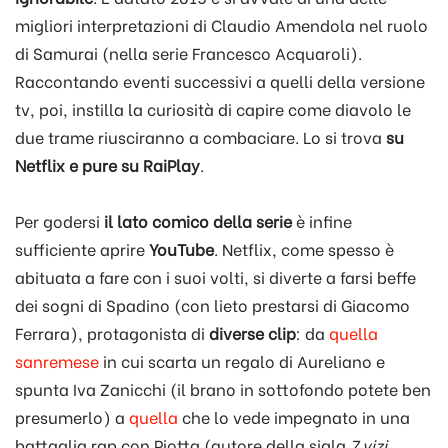
migliori interpretazioni di Claudio Amendola nel ruolo
di Samurai (nella serie Francesco Acquaroli).
Raccontando eventi successivi a quelli della versione
tv, poi, instilla la curiosità di capire come diavolo le
due trame riusciranno a combaciare. Lo si trova
su
Netflix e pure su RaiPlay
.
Per godersi
il lato comico della serie
è infine
sufficiente aprire
YouTube
. Netflix, come spesso è
abituata a fare con i suoi volti, si diverte a farsi beffe
dei sogni di Spadino (con lieto prestarsi di Giacomo
Ferrara), protagonista di
diverse clip
: da
quella
sanremese
in cui scarta un regalo di Aureliano e
spunta Iva Zanicchi (il brano in sottofondo potete ben
presumerlo) a
quella
che lo vede impegnato in una
battaglia rap con Piotta (autore della sigla
7 vizi