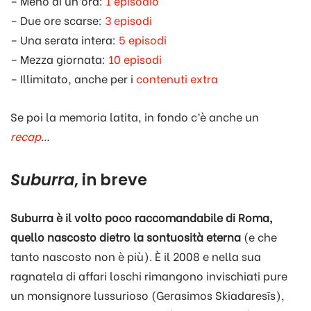
– Meno di un’ora:
1 episodio
– Due ore scarse:
3 episodi
– Una serata intera:
5 episodi
– Mezza giornata:
10 episodi
– Illimitato, anche per i
contenuti extra
Se poi la memoria latita, in fondo c’è anche un
recap
…
Suburra
, in breve
Suburra è il volto poco raccomandabile di Roma,
quello nascosto dietro la sontuosità eterna
(e che
tanto nascosto non è più). È il 2008 e nella sua
ragnatela di affari loschi rimangono invischiati pure
un monsignore lussurioso (Gerasimos Skiadaresīs),