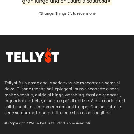
gran lunga una chiusura disastrosa»
"Stranger Things 5", la recensione
Tellyst è un posto che le serie tv vuole raccontarle come si
deve. Ci sono recensioni, spiegoni, nuove scoperte e cose
molto vecchie, guide al binge watching, frasi da segnarsi,
inquadrature belle, e pure un po’ di notizie. Senza cadere nei
soliti snobismi e nemmeno gasarsi troppo. Che poi tutte le
serie sembrano imperdibili, e non si sa cosa scegliere.
©
Copyright 2024 Tellyst Tutti i diritti sono riservati