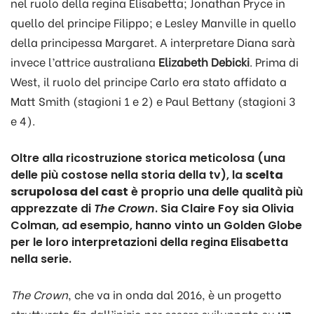
nel ruolo della regina Elisabetta; Jonathan Pryce in
quello del principe Filippo; e Lesley Manville in quello
della principessa Margaret. A interpretare Diana sarà
invece l’attrice australiana
Elizabeth Debicki
. Prima di
West, il ruolo del principe Carlo era stato affidato a
Matt Smith (stagioni 1 e 2) e Paul Bettany (stagioni 3
e 4).
Oltre alla ricostruzione storica meticolosa (una
delle più costose nella storia della tv), la
scelta
scrupolosa del cast
è proprio una delle qualità più
apprezzate di
The Crown
. Sia Claire Foy sia Olivia
Colman, ad esempio, hanno vinto un Golden Globe
per le loro interpretazioni della regina Elisabetta
nella serie.
The Crown
, che va in onda dal 2016, è un progetto
strutturato fin dall’inizio per essere sviluppato su
un